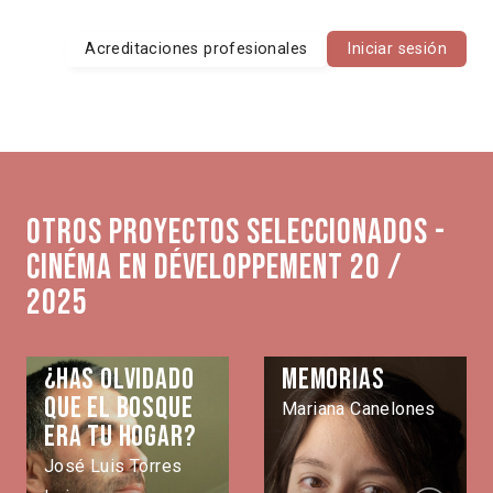
Acreditaciones profesionales
Iniciar sesión
Otros proyectos seleccionados -
Cinéma en développement 20 /
2025
¿Has olvidado
Memorias
que el bosque
Mariana Canelones
era tu hogar?
José Luis Torres