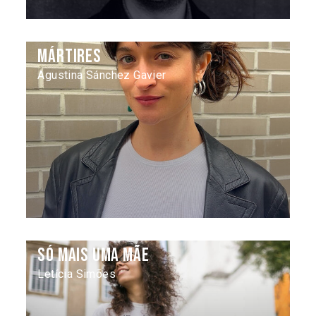
Mártires
Agustina Sánchez Gavier
Só mais uma mãe
Letícia Simões