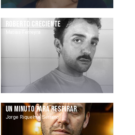
Roberto Creciente
Matías Ferreyra
Un minuto para respirar
Jorge Riquelme Serrano