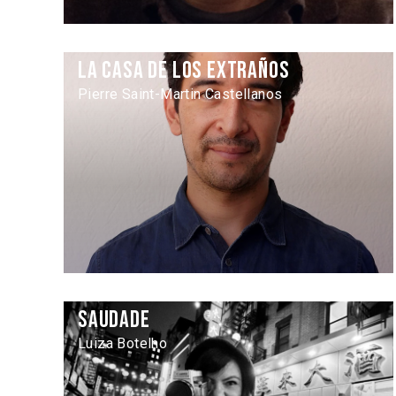
La casa de los extraños
Pierre Saint-Martin Castellanos
Saudade
Luiza Botelho