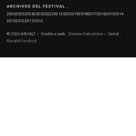
ARCHIVOS DEL FESTIVAL
2026
2025
2024
2023
2022
2021
2020
2019
2018
2017
2016
2015
2014
2013
2012
2011
2010
© 2026 ARCALT – Creditos web :
Etienne Delcambre
– Cartel :
Ronald Curchod