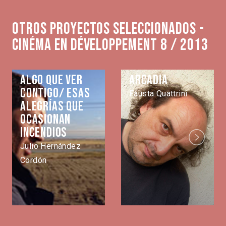
Otros proyectos seleccionados -
Cinéma en développement 8 / 2013
Algo que ver
Arcadia
contigo/ Esas
Fausta Quattrini
alegrías que
ocasionan
incendios
Next
Julio Hernández
Cordón