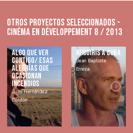
Otros proyectos seleccionados -
Cinéma en développement 8 / 2013
Algo que ver
Arcoiris a Cuba
contigo/ Esas
Jean Baptiste
alegrías que
Erreca
ocasionan
incendios
Next
Julio Hernández
Cordón