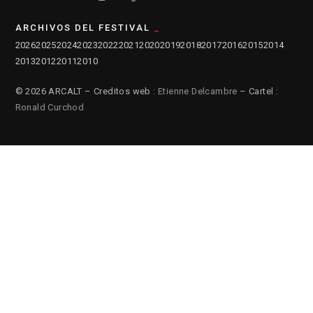
ARCHIVOS DEL FESTIVAL
2026
2025
2024
2023
2022
2021
2020
2019
2018
2017
2016
2015
2014
2013
2012
2011
2010
© 2026 ARCALT – Creditos web :
Etienne Delcambre
– Cartel :
Ronald Curchod