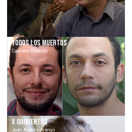
Todos Los Muertos
Caetano Gotardo
X Quinientos
Juan Andrés Arango