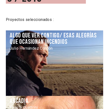
Proyectos seleccionados :
Algo que ver contigo/ Esas alegrías
que ocasionan incendios
Julio Hernández Cordón
Arcadia
Fausta Quattrini