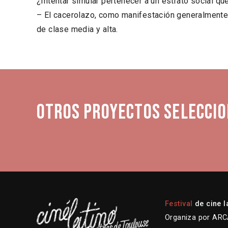
¿Intentar simular pertenecer a un estrato social qu
– El cacerolazo, como manifestación generalmente
de clase media y alta.
Otros proyectos seleccio
Festival
de cine l
Organiza por ARCA