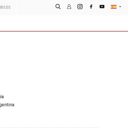
URSOS
ís
gentina