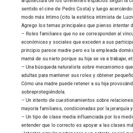
arquitectura de los diferentes espacios según la cl
sentido el cine de Pedro Costa) y luego acercándo
modo más íntimo (cito la estética intimista de Lucr
Agrego los temas principales que pienso intentar de
– Roles familiares que no se corresponden al víncu
económicas y sociales que exceden a sus particip
principio parece madre pero es la empleada domés
mamá de su nieto porque su hija se va a trabajar, et
– Una búsqueda naturalista sobre mecanismos que 
adultas para mantener sus roles y obtener pequeño
Cómo una madre puede retener a su hija provocán
sobreprotegiéndola.
– Un intento de cuestionamientos sobre relaciones
mayoría familiares, condicionadas por la jerarquía y
– Un tipo de clase media influenciada por los med
entender que lo correcto es apoyar a las clases más