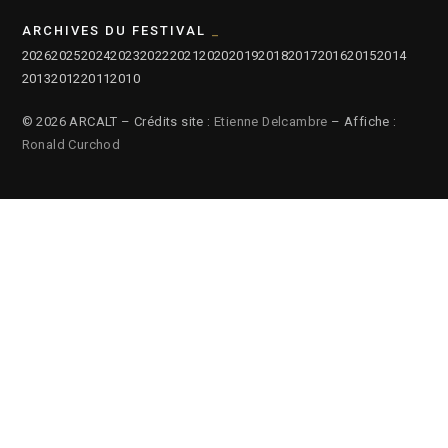
ARCHIVES DU FESTIVAL
2026
2025
2024
2023
2022
2021
2020
2019
2018
2017
2016
2015
2014
2013
2012
2011
2010
© 2026 ARCALT – Crédits site :
Etienne Delcambre
– Affiche :
Ronald Curchod