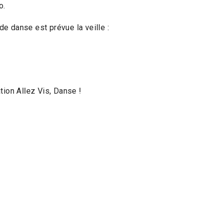
o.
 de danse est prévue la veille :
tion Allez Vis, Danse !
 latino-américain à Toulouse et dans sa région
CALT, 77 rue du Taur, 31000 Toulouse – Téléphone : 05 61 32 98 8
ontacts
Recherche
Mentions légales