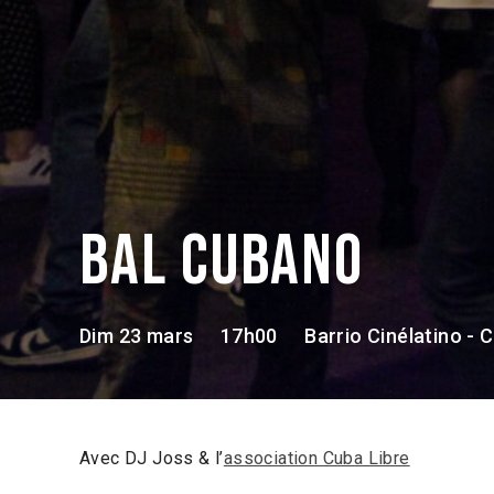
Bal Cubano
Dim 23 mars
17h00
Barrio Cinélatino 
Avec DJ Joss & l’
association Cuba Libre