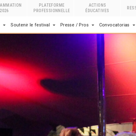
RAMMATION
PLATEFORME
ACTIONS
RES
2026
PROFESSIONNELLE
ÉDUCATIVES
r
Soutenir le festival
Presse / Pros
Convocatorias