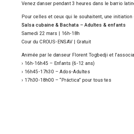
Venez danser pendant 3 heures dans le barrio latin
Pour celles et ceux qui le souhaitent, une initiation
Salsa cubaine & Bachata – Adultes & enfants
Samedi 22 mars | 16h-18h
Cour du CROUS-ENSAV | Gratuit
Animée par le danseur Florent Togbedji et l’associa
› 16h-16h45 – Enfants (6-12 ans)
› 16h45-17h30 – Ados-Adultes
› 17h30-18h00 – “Práctica” pour tous·tes
Festival
de cinéma
Organisé par l’AR
L’association
C