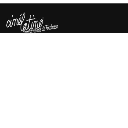
Festival
de cinéma latino-américain à Toulouse et dans
sa région
Organisé par l’ARCALT, 77 rue du Taur, 31000 Toulouse –
Téléphone : 05 61 32 98 83
L’association
Contacts
Recherche
Mentions
légales
PLAN DU SITE
Festival
Programmation 2026
Plateforme professionnelle
Actions éducatives
Ressources
— Plan du site
TOUTE L'ACTUALITÉ
Actualités
Newsletter
Instagram
Facebook
Youtube