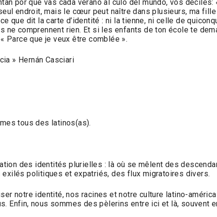
ntan por qué vas cada verano al culo del mundo, vos deciles:
eul endroit, mais le cœur peut naître dans plusieurs, ma fille
e que dit la carte d’identité : ni la tienne, ni celle de quicon
s ne comprennent rien. Et si les enfants de ton école te dem
 « Parce que je veux être comblée ».
ncia » Hernán Casciari
es tous des latinos(as).
iation des identités plurielles : là où se mêlent des descenda
exilés politiques et expatriés, des flux migratoires divers.
iser notre identité, nos racines et notre culture latino-amé
. Enfin, nous sommes des pèlerins entre ici et là, souvent ent