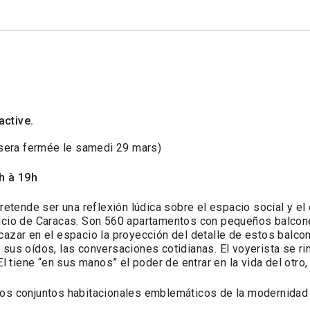
active.
n sera fermée le samedi 29 mars)
h à 19h
retende ser una reflexión lúdica sobre el espacio social y el e
ificio de Caracas. Son 560 apartamentos con pequeños balcone
 cazar en el espacio la proyección del detalle de estos balc
 sus oídos, las conversaciones cotidianas. El voyerista se rin
 El tiene “en sus manos” el poder de entrar en la vida del otro
 conjuntos habitacionales emblemáticos de la modernidad l