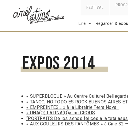
PROG
FESTIVAL
Lire
Regarder & écou
Expos 2014
«
SUPERBLOQUE » Au Centre Culturel Bellegard
« TANGO, NO TODO ES ROCK BUENOS AIRES ET M
« EMPREINTES… » à la Librairie Terra Nova
« UNA(O) LATINA(O)
«
au CROUS
“PORTRAITS De los senos felices a la teta asu
« AUX COULEURS DES FANTÔMES » à Ciné 32 