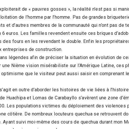
exploiterait de « pauvres gosses », la réalité n’est pas si man
ploitation de l’homme par l’homme. Pas de grandes briqueter
fants et d’autres membres de la communauté qui n’ont pas de 
on 6 euros. Les familles revendent ensuite ces briques d’adob
s des fours en les revendant le double. Enfin les propriétaire
x entreprises de construction.
s légendes afin de préciser la situation en évolution de ces 
r une Nième vision misérabiliste sur l’Amérique Latine, ces 
n optimisme que le visiteur peut aussi saisir en comprenant l
 s’agit en outre d’aborder les histoires de vie liées à l’histoir
ges de Huachipa et Lomas de Carabayllo s’avèrent une zone d’é
000. Les populations victimes du déploiement des violences p
ne côtière. De nombreux locuteurs quechua se retrouvent donc
re. Ayant suivi moi-même des cours de quechua durant mon Mast