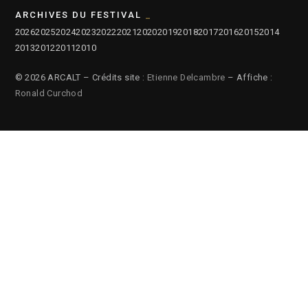
ARCHIVES DU FESTIVAL
2026
2025
2024
2023
2022
2021
2020
2019
2018
2017
2016
2015
2014
2013
2012
2011
2010
© 2026 ARCALT – Crédits site :
Etienne Delcambre
– Affiche :
Ronald Curchod