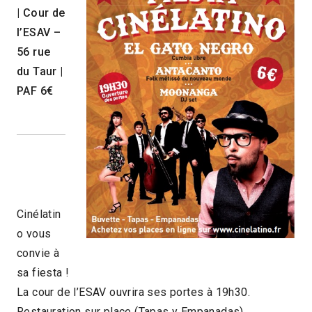
| Cour de
l’ESAV –
56 rue
du Taur |
PAF 6€
Cinélatin
o vous
convie à
sa fiesta !
La cour de l’ESAV ouvrira ses portes à 19h30.
Restauration sur place (Tapas y Empanadas)