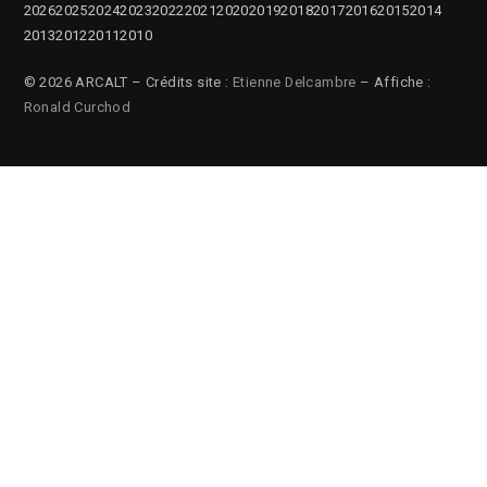
2026
2025
2024
2023
2022
2021
2020
2019
2018
2017
2016
2015
2014
2013
2012
2011
2010
© 2026 ARCALT – Crédits site :
Etienne Delcambre
– Affiche :
Ronald Curchod