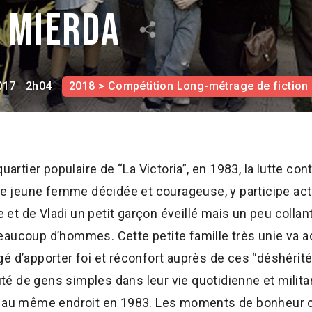
e mierda
017
2h04
2018 > Compétition Long-métrage de fiction
uartier populaire de “La Victoria”, en 1983, la lutte con
une jeune femme décidée et courageuse, y participe ac
le et de Vladi un petit garçon éveillé mais un peu colla
aucoup d’hommes. Cette petite famille très unie va ac
é d’apporter foi et réconfort auprès de ces “déshérit
 de gens simples dans leur vie quotidienne et militan
é au même endroit en 1983. Les moments de bonheur c