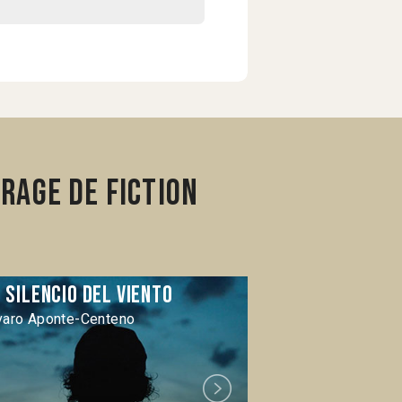
rage de fiction
 Silencio del viento
Matar a Jes
varo Aponte-Centeno
Laura Mora
Next