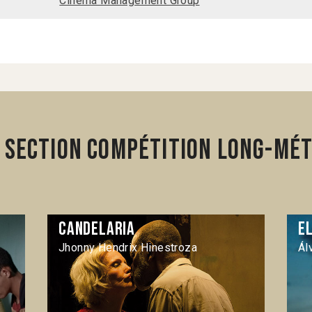
Cinema Management Group
 section Compétition Long-mét
Candelaria
El
Jhonny Hendrix Hinestroza
Ál