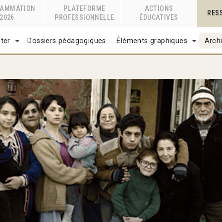
RAMMATION
PLATEFORME
ACTIONS
RES
2026
PROFESSIONNELLE
ÉDUCATIVES
ter
Dossiers pédagogiques
Éléments graphiques
Archi