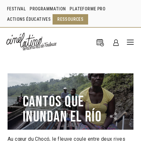
FESTIVAL
PROGRAMMATION
PLATEFORME PRO
ACTIONS ÉDUCATIVES
RESSOURCES
Cantos que
inundan el río
Au cœur du Chocó, le fleuve coule entre deux rives
Germán Arango
Colombie
2021
1h12