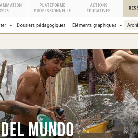
RAMMATION
PLATEFORME
ACTIONS
RES
2026
PROFESSIONNELLE
ÉDUCATIVES
ter
Dossiers pédagogiques
Éléments graphiques
Archi
 del mundo