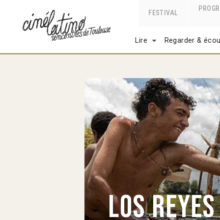
PROG
FESTIVAL
Lire
Regarder & écou
Los Reyes