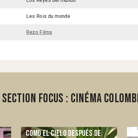
Los Reyes del mundo
Les Rois du monde
Rezo Films
 section Focus : Cinéma colom
Como el cielo después de
D