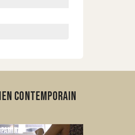
bien contemporain
opamina
L’Éden