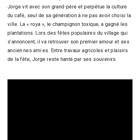
Jorge vit avec son grand-père et perpétue la culture
2023 > Focus : Cinéma colombien
du café, seul de sa génération à ne pas avoir choisi la
contemporain
ville. La « roya », le champignon toxique, a gagné les
plantations. Lors des fêtes populaires du village qui
2023 > Séances spéciales
s’annoncent, il va retrouver son premier amour et ses
ancien·nes ami·es. Entre travaux agricoles et plaisirs
de la fête, Jorge reste hanté par ses souvenirs.