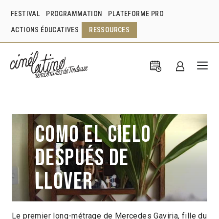
FESTIVAL
PROGRAMMATION
PLATEFORME PRO
ACTIONS ÉDUCATIVES
RESSOURCES
Como el cielo
después de
llover
Le premier long-métrage de Mercedes Gaviria, fille du
Mercedes Gaviria Jaramillo
Colombie
2020