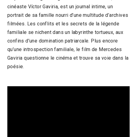
cinéaste Víctor Gaviria, est un journal intime, un
1h16
portrait de sa famille nourri d’une multitude d’archives
2023 > Focus : Cinéma colombien
filmées. Les conflits et les secrets de la légende
familiale se nichent dans un labyrinthe tortueux, aux
contemporain
confins d’une domination patriarcale. Plus encore
2023 > Séances spéciales
qu’une introspection familiale, le film de Mercedes
Gaviria questionne le cinéma et trouve sa voie dans la
poésie.