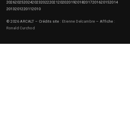
2026
2025
2024
2023
2022
2021
2020
2019
2018
2017
2016
2015
2014
2013
2012
2011
2010
© 2026 ARCALT – Crédits site :
Etienne Delcambre
– Affiche :
Ronald Curchod