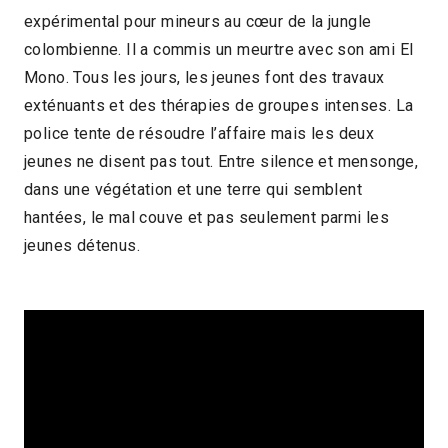
expérimental pour mineurs au cœur de la jungle
1h26
colombienne. Il a commis un meurtre avec son ami El
2023 > Focus : Cinéma colombien
Mono. Tous les jours, les jeunes font des travaux
exténuants et des thérapies de groupes intenses. La
contemporain
police tente de résoudre l’affaire mais les deux
2023 > Séances spéciales
jeunes ne disent pas tout. Entre silence et mensonge,
dans une végétation et une terre qui semblent
hantées, le mal couve et pas seulement parmi les
jeunes détenus.