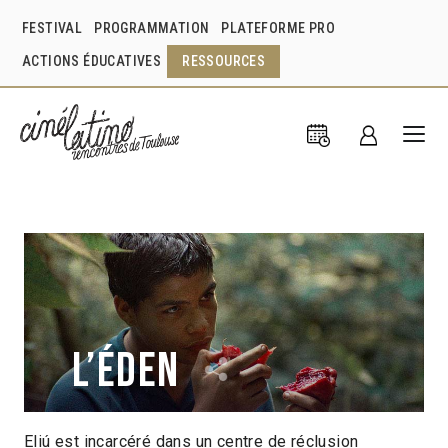
FESTIVAL
PROGRAMMATION
PLATEFORME PRO
ACTIONS ÉDUCATIVES
RESSOURCES
L’Éden
Eliú est incarcéré dans un centre de réclusion
Andrés Ramírez Pulido
Colombie
2022