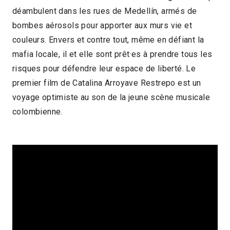
déambulent dans les rues de Medellín, armés de
1h20
bombes aérosols pour apporter aux murs vie et
2023 > Focus : Cinéma colombien
couleurs. Envers et contre tout, même en défiant la
mafia locale, il et elle sont prêt·es à prendre tous les
contemporain
risques pour défendre leur espace de liberté. Le
premier film de Catalina Arroyave Restrepo est un
voyage optimiste au son de la jeune scène musicale
colombienne.