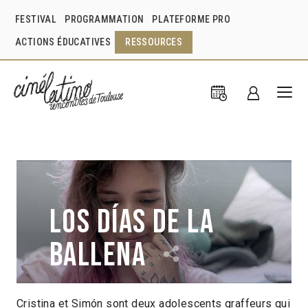
FESTIVAL
PROGRAMMATION
PLATEFORME PRO
ACTIONS ÉDUCATIVES
RESSOURCES
Los Días de la
ballena
Cristina et Simón sont deux adolescents graffeurs qui
Catalina Arroyave Restrepo
Colombie
2019