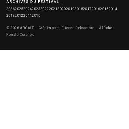
ARCHIVES DU FESTIVAL
2026
2025
2024
2023
2022
2021
2020
2019
2018
2017
2016
2015
2014
2013
2012
2011
2010
© 2026 ARCALT – Crédits site :
Etienne Delcambre
– Affiche :
Ronald Curchod