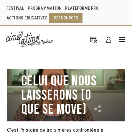
FESTIVAL
PROGRAMMATION
PLATEFORME PRO
ACTIONS ÉDUCATIVES
RESSOURCES
Celui que nous
laisserons (O
que se move)
C’est l’histoire de trois mères confrontées à
Caetano Gotardo
Brésil
2012
1h37