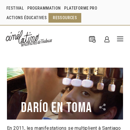
FESTIVAL
PROGRAMMATION
PLATEFORME PRO
ACTIONS ÉDUCATIVES
RESSOURCES
Darío en toma
En 2011, les manifestations se multiplient à Santiago
José María Oñate
Chili
2014
1h33