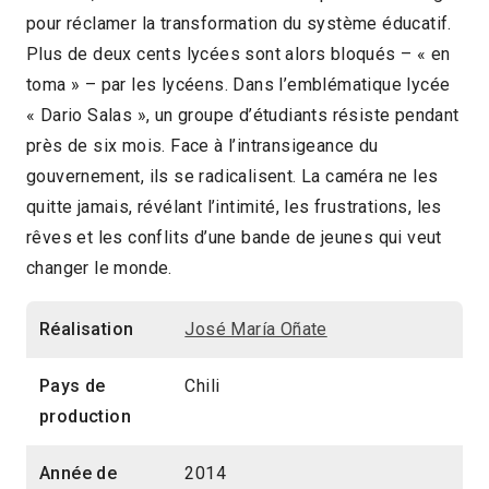
pour réclamer la transformation du système éducatif.
2015 > Muestra: L'âge des possibles: L'âge
Plus de deux cents lycées sont alors bloqués – « en
des convictions
toma » – par les lycéens. Dans l’emblématique lycée
« Dario Salas », un groupe d’étudiants résiste pendant
2015 > Panorama des associations
près de six mois. Face à l’intransigeance du
gouvernement, ils se radicalisent. La caméra ne les
quitte jamais, révélant l’intimité, les frustrations, les
rêves et les conflits d’une bande de jeunes qui veut
changer le monde.
Réalisation
José María Oñate
Pays de
Chili
production
Année de
2014