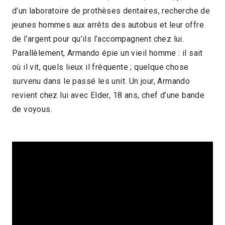
d’un laboratoire de prothèses dentaires, recherche de
2016 > Découvertes Fiction
jeunes hommes aux arrêts des autobus et leur offre
2016 > Panorama des associations
de l’argent pour qu’ils l’accompagnent chez lui.
Parallèlement, Armando épie un vieil homme : il sait
2016 > Séances spéciales
où il vit, quels lieux il fréquente ; quelque chose
survenu dans le passé les unit. Un jour, Armando
revient chez lui avec Elder, 18 ans, chef d’une bande
de voyous.