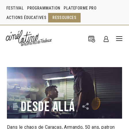
FESTIVAL
PROGRAMMATION
PLATEFORME PRO
ACTIONS ÉDUCATIVES
RESSOURCES
Desde allá
Dans le chaos de Caracas, Armando, 50 ans, patron
Lorenzo Vigas
Venezuela
2015
1h33