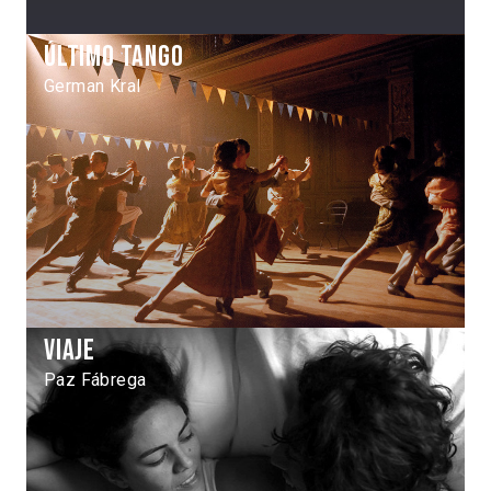
Último Tango
German Kral
Viaje
Paz Fábrega