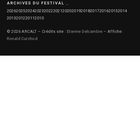
ARCHIVES DU FESTIVAL
2026
2025
2024
2023
2022
2021
2020
2019
2018
2017
2016
2015
2014
2013
2012
2011
2010
© 2026 ARCALT – Crédits site :
Etienne Delcambre
– Affiche :
Ronald Curchod