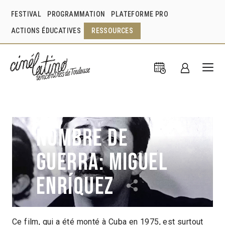
FESTIVAL
PROGRAMMATION
PLATEFORME PRO
ACTIONS ÉDUCATIVES
RESSOURCES
Nombre de
Guerra: Miguel
Enríquez
Ce film, qui a été monté à Cuba en 1975, est surtout
Patricio Castilla
Cuba
1975
25min