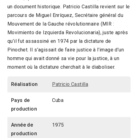
un document historique. Patricio Castilla revient sur le
2016 > Focus: Figures d'Amérique latine
parcours de Miguel Enríquez, Secrétaire général du
2016 > Séances spéciales
Mouvement de la Gauche révolutionnaire (MIR :
Movimiento de Izquierda Revolucionaria), juste après
qu’il fut assassiné en 1974 par la dictature de
Pinochet. Il s’agissait de faire justice à l’image d’un
homme qui avait donné sa vie pour la justice, à un
moment où la dictature cherchait à le diaboliser.
Réalisation
Patricio Castilla
Pays de
Cuba
production
Année de
1975
production