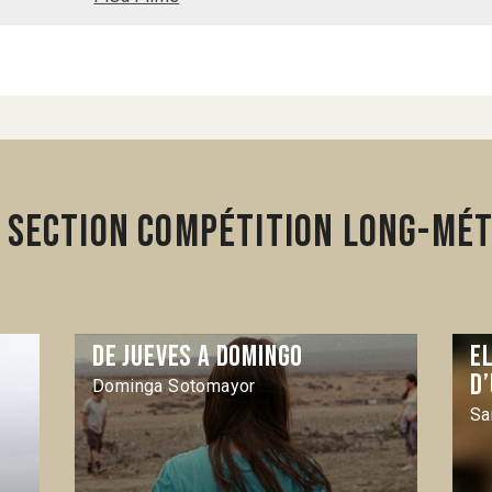
 section Compétition Long-mét
De jueves a domingo
El
d
Dominga Sotomayor
Sa