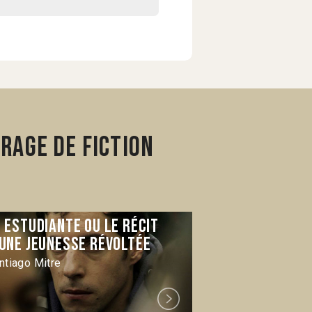
rage de fiction
 estudiante ou le récit
Historias
’une jeunesse révoltée
Julia Murat
ntiago Mitre
Next