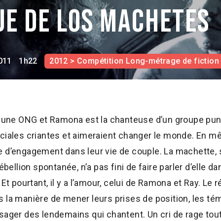
je de los machetes
011
1h22
2012 > Compétition Long-métrage de fiction
r une ONG et Ramona est la chanteuse d’un groupe punk
ociales criantes et aimeraient changer le monde. En m
e d’engagement dans leur vie de couple. La machette, 
ébellion spontanée, n’a pas fini de faire parler d’elle d
Et pourtant, il y a l’amour, celui de Ramona et Ray. Le r
 la manière de mener leurs prises de position, les té
sager des lendemains qui chantent. Un cri de rage tout