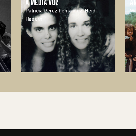
A media voz
An
Patricia Pérez Fernández, Heidi
We
Hassan