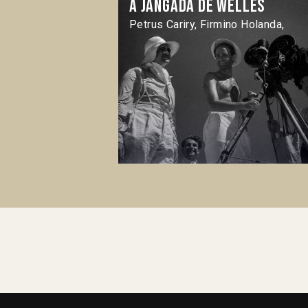
A Jangada de Welles
Petrus Cariry, Firmino Holanda,