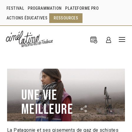
FESTIVAL
PROGRAMMATION
PLATEFORME PRO
ACTIONS ÉDUCATIVES
RESSOURCES
Une vie
meilleure
La Patagonie et ses gisements de gaz de schistes
Grégory Lassalle
France
2018
1h29