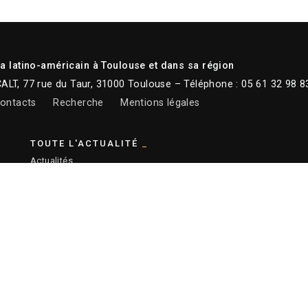
 latino-américain à Toulouse et dans sa région
CALT, 77 rue du Taur, 31000 Toulouse – Téléphone : 05 61 32 98 8
ontacts
Recherche
Mentions légales
TOUTE L'ACTUALITÉ
Actualités
Newsletter
Instagram
Facebook
Youtube
:
Ronald Curchod