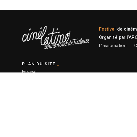
Festival
de cinéma
Organisé par l’AR
L’association
C
PLAN DU SITE
Festival
Programmation 2026
Plateforme professionnelle
Actions éducatives
Ressources
— Plan du site
© 2026 ARCALT – Crédits site :
Etienne Delcambre
– Affiche 