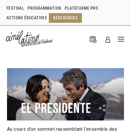
FESTIVAL
PROGRAMMATION
PLATEFORME PRO
ACTIONS ÉDUCATIVES
RESSOURCES
El Presidente
Au cours d’un sommet rassemblant l’ensemble des
Santiago Mitre
Argentine
2017
1h54