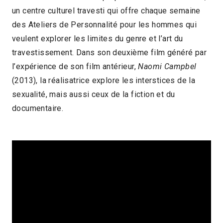
un centre culturel travesti qui offre chaque semaine
2018 > Chilenas, femmes de cinéma du Chili
des Ateliers de Personnalité pour les hommes qui
2018 > Séances spéciales
veulent explorer les limites du genre et l’art du
travestissement. Dans son deuxième film généré par
l’expérience de son film antérieur,
Naomi Campbel
(2013), la réalisatrice explore les interstices de la
sexualité, mais aussi ceux de la fiction et du
documentaire.