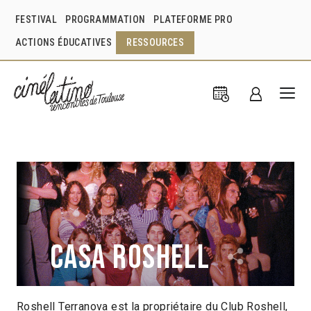
FESTIVAL
PROGRAMMATION
PLATEFORME PRO
ACTIONS ÉDUCATIVES
RESSOURCES
Casa Roshell
Roshell Terranova est la propriétaire du Club Roshell,
Camila José Donoso
Mexique
2016
1h11