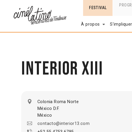
PROG
FESTIVAL
À propos
S’implique
Interior XIII
Colonia Roma Norte
México D.F.
México
contacto@interior13.com
+52 55 4753 6795