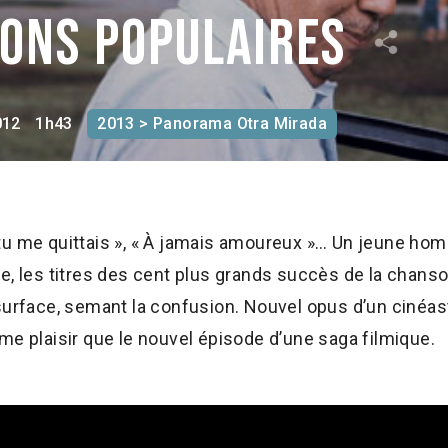
sons populaires
012
1h43
2013 > Panorama Otra Mirada
 Si tu me quittais », « À jamais amoureux »… Un jeune h
e, les titres des cent plus grands succès de la chans
surface, semant la confusion. Nouvel opus d’un cinéast
me plaisir que le nouvel épisode d’une saga filmique.