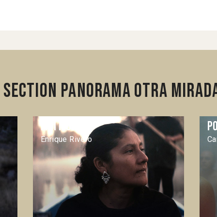
 section Panorama Otra Mirada
Mai Morire
P
Enrique Rivero
Ca