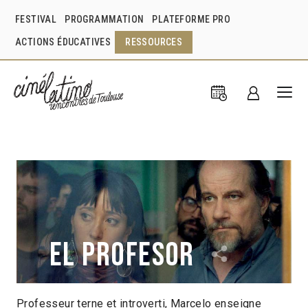
FESTIVAL
PROGRAMMATION
PLATEFORME PRO
ACTIONS ÉDUCATIVES
RESSOURCES
El profesor
Professeur terne et introverti, Marcelo enseigne
María Alche
Benjamín Naishtat
Argentine