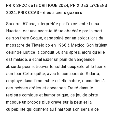
PRIX SFCC de la CRITIQUE 2024, PRIX DES LYCEENS
2024
1h40
2024, PRIX CCAS - électriciens gaziers
2025 > Reprises
Socorro, 67 ans, interprétée par l’excellente Luisa
2025 > Panorama des associations
Huertas, est une avocate têtue obsédée par la mort
de son frère Coque, assassiné par un soldat lors du
massacre de Tlatelolco en 1968 à Mexico. Son brûlant
désir de justice la conduit 50 ans après, alors qu’elle
est malade, à échafauder un plan de vengeance
absurde pour retrouver le soldat coupable et le tuer à
son tour. Cette quête, avec le concours de Sidarta,
employé dans l’immeuble qu’elle habite, donne lieu à
des scènes drôles et cocasses. Traité dans le
registre comique et humoristique, ce jeu de piste
masque un propos plus grave sur la peur et la
culpabilité qui donnera au final tout son sens à ce