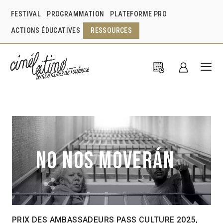
FESTIVAL
PROGRAMMATION
PLATEFORME PRO
ACTIONS ÉDUCATIVES
RESSOURCES
No nos moverán
PRIX DES AMBASSADEURS PASS CULTURE 2025,
Pierre Saint-Martin Castellanos
Mexique