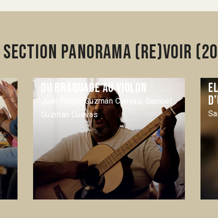
 section Panorama (Re)voir (2
Du braquage au violon
El
d
Juan Felipe Guzmán Cuevas, Samuel
Sa
Guzmán Cuevas