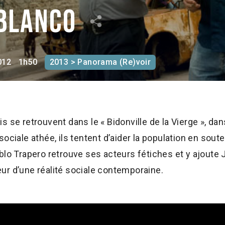
 blanco
012
1h50
2013 > Panorama (Re)voir
s se retrouvent dans le « Bidonville de la Vierge », da
ociale athée, ils tentent d’aider la population en sout
ablo Trapero retrouve ses acteurs fétiches et y ajoute
ur d’une réalité sociale contemporaine.