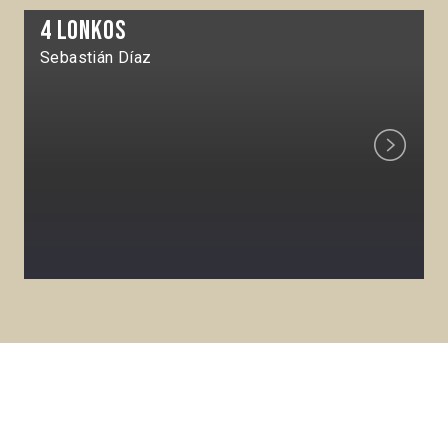
4 Lonkos
Sebastián Díaz
Next