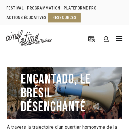
FESTIVAL
PROGRAMMATION
PLATEFORME PRO
ACTIONS ÉDUCATIVES
RESSOURCES
Encantado, le
Brésil
désenchanté
À travers la trajectoire d’un quartier homonyme de la
Filipe Galvon
Brésil
2018
1h23