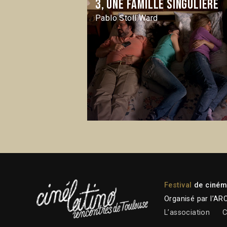
3, une famille singulière
Pablo Stoll Ward
Festival
de cinéma
Organisé par l’AR
L’association
C