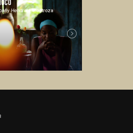
hocó
El sueño de 
onny Hendrix Hinestroza
Hari Sama
Next
3