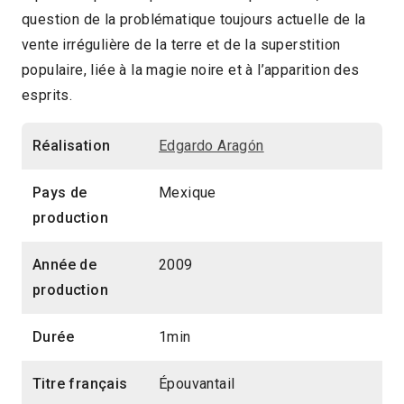
question de la problématique toujours actuelle de la
2013 > Repérage : Edgardo Aragón
vente irrégulière de la terre et de la superstition
2013 > Séances spéciales
populaire, liée à la magie noire et à l’apparition des
esprits.
Réalisation
Edgardo Aragón
Pays de
Mexique
production
Année de
2009
production
Durée
1min
Titre français
Épouvantail