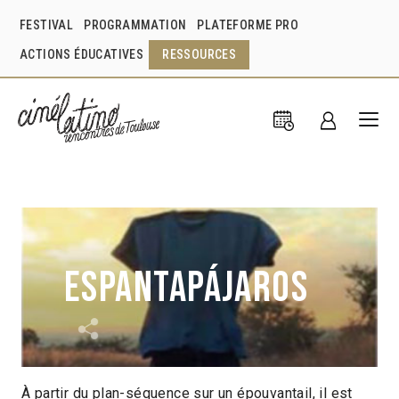
FESTIVAL
PROGRAMMATION
PLATEFORME PRO
ACTIONS ÉDUCATIVES
RESSOURCES
Espantapájaros
À partir du plan-séquence sur un épouvantail, il est
Edgardo Aragón
Mexique
2009
1min