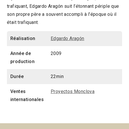
trafiquant, Edgardo Aragón suit l’étonnant périple que
2013 > Repérage : Edgardo Aragón
son propre père a souvent accompli à l’époque où il
2013 > Séances spéciales
était trafiquant.
Réalisation
Edgardo Aragón
Année de
2009
production
Durée
22min
Ventes
Proyectos Monclova
internationales