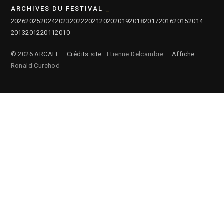
ARCHIVES DU FESTIVAL
2026
2025
2024
2023
2022
2021
2020
2019
2018
2017
2016
2015
2014
2013
2012
2011
2010
© 2026 ARCALT – Crédits site :
Etienne Delcambre
– Affiche :
Ronald Curchod