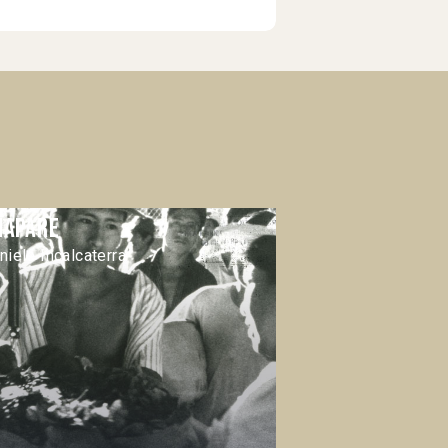
)
hapare
niele Incalcaterra