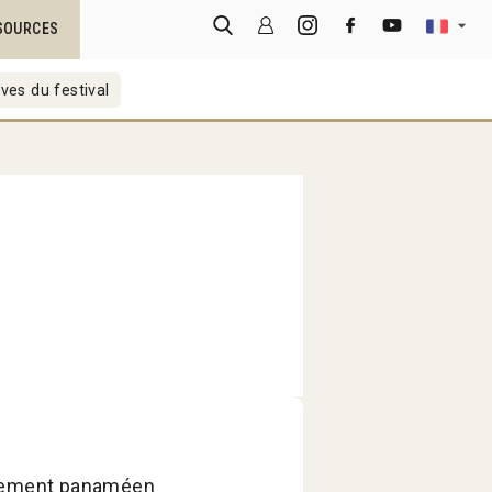
SOURCES
ves du festival
ernement panaméen