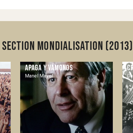
 section Mondialisation (2013
Apaga y vámonos
C
Manel Mayol
Da