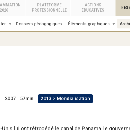
RAMMATION
PLATEFORME
ACTIONS
RES
2026
PROFESSIONNELLE
ÉDUCATIVES
ter
Dossiers pédagogiques
Éléments graphiques
Archi
a
2007
57min
2013 > Mondialisation
s-Unis lui ont rétrocédé le canal de Panama, le gouv