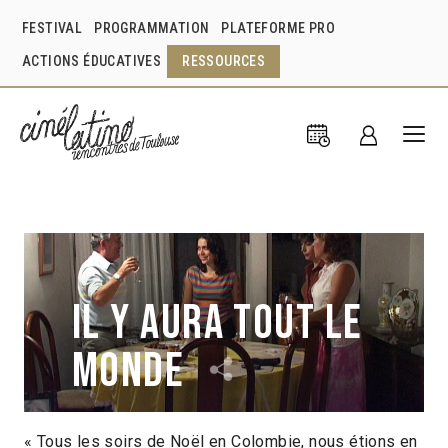
FESTIVAL
PROGRAMMATION
PLATEFORME PRO
ACTIONS ÉDUCATIVES
RESSOURCES
Il y aura tout le
monde
« Tous les soirs de Noël en Colombie, nous étions en
Maria Isabel Ospina
France
2008
52min