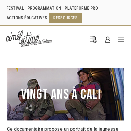
FESTIVAL
PROGRAMMATION
PLATEFORME PRO
ACTIONS ÉDUCATIVES
RESSOURCES
Vingt ans à Cali
Ce documentaire propose un portrait de la jeunesse
Michel Honorin
France
1995
54min