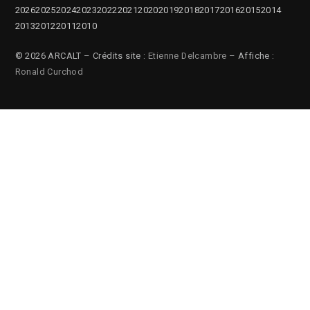
2026
2025
2024
2023
2022
2021
2020
2019
2018
2017
2016
2015
2014
2013
2012
2011
2010
© 2026 ARCALT – Crédits site :
Etienne Delcambre
– Affiche :
Ronald Curchod