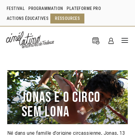
FESTIVAL
PROGRAMMATION
PLATEFORME PRO
ACTIONS ÉDUCATIVES
RESSOURCES
Jonas e o circo
sem lona
Né dans une famille d’origine circassienne, Jonas, 13
Paula Gomes
Brésil
2015
1h21