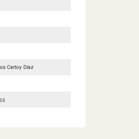
cos Cartoy Díaz
es