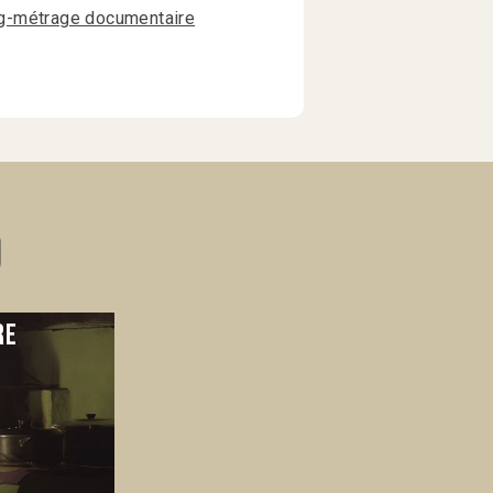
g-métrage documentaire
)
re