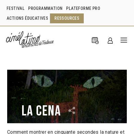
FESTIVAL
PROGRAMMATION
PLATEFORME PRO
ACTIONS ÉDUCATIVES
RESSOURCES
La Cena
Comment montrer en cinquante secondes la nature et
Ceci Soloaga
Ygor Marotta
Argentine
2012