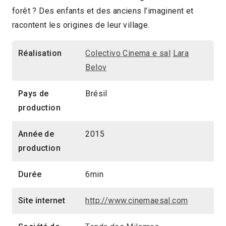
forêt ? Des enfants et des anciens l’imaginent et
2015
6min
2016 > Jeune Public
racontent les origines de leur village.
Réalisation
Colectivo Cinema e sal
Lara
Belov
Pays de
Brésil
production
Année de
2015
production
Durée
6min
Site internet
http://www.cinemaesal.com