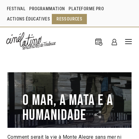
FESTIVAL
PROGRAMMATION
PLATEFORME PRO
ACTIONS ÉDUCATIVES
RESSOURCES
O mar, a mata e a
humanidade
Comment serait la vie à Monte Alegre sans mer ni
Colectivo Cinema e sal
Lara Belov
Brésil