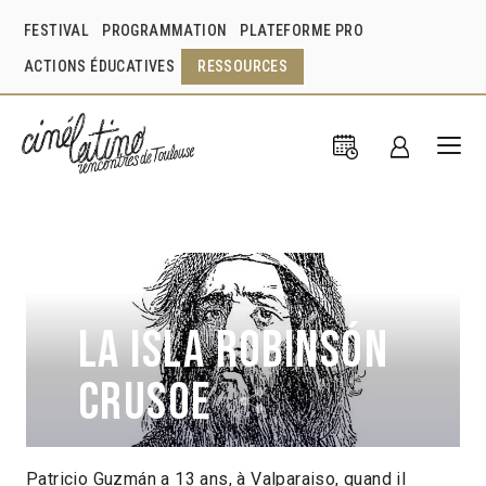
FESTIVAL
PROGRAMMATION
PLATEFORME PRO
ACTIONS ÉDUCATIVES
RESSOURCES
La Isla Robinsón
Crusoe
Patricio Guzmán a 13 ans, à Valparaiso, quand il
Patricio Guzmán
Chili
1999
45min