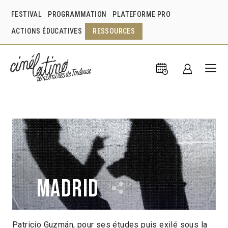
FESTIVAL
PROGRAMMATION
PLATEFORME PRO
ACTIONS ÉDUCATIVES
RESSOURCES
Madrid
Patricio Guzmán, pour ses études puis exilé sous la
Patricio Guzmán
Chili
2002
41min